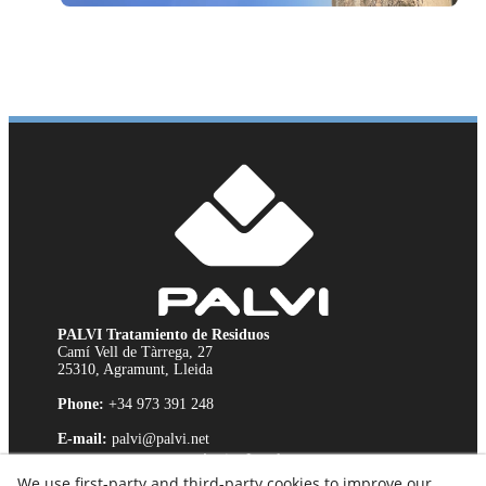
PALVI Tratamiento de Residuos
Camí Vell de Tàrrega, 27
25310, Agramunt, Lleida
Phone:
+34 973 391 248
E-mail:
palvi@palvi.net
Avviso Legale
We use first-party and third-party cookies to improve our
Politica sui cookie