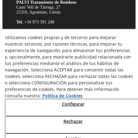
PALVI Tratamiento de Residuos
Camí Vell de Tàrrega, 27
25310, Agramunt, Lleida
Tel.
+34 973 391 248
E-mail:
palvi@palvi.net
Utilizamos cookies propias y de terceros para mejorar
Aviso Legal
nuestros servicios, por razones técnicas, para mejorar tu
Política de Cookies
experiencia de navegación, para almacenar tus preferencias
Política de Privacidad
y, opcionalmente, para mostrarte publicidad relacionada con
Canal Ético
tus preferencias mediante el análisis de tus hábitos de
navegación. Selecciona ACEPTAR para consentir todas las
cookies, selecciona RECHAZAR para rechazar todas las cookies
o selecciona CONFIGURACIÓN para personalizar tus
preferencias de cookies. Para obtener más información
consulta nuestra:
Política de Cookies
Configurar
Productos certificados por
TÜV Rheinland
ISO 9001:2015
Rechazar
© 08/2026 Palvi, S.L. - Todos los derechos reservados.