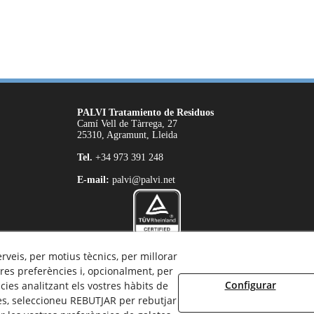
PALVI Tratamiento de Residuos
Camí Vell de Tàrrega, 27
25310, Agramunt, Lleida
Tel.
+34 973 391 248
E-mail:
palvi@palvi.net
erveis, per motius tècnics, per millorar
Productes certificats per
TÜV Rheinland
res preferències i, opcionalment, per
ISO 9001:2015
Configurar
ies analitzant els vostres hàbits de
es, seleccioneu REBUTJAR per rebutjar