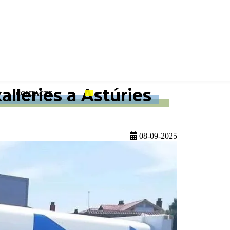
lleries a Astúries
S
CONTACTE
08-09-2025