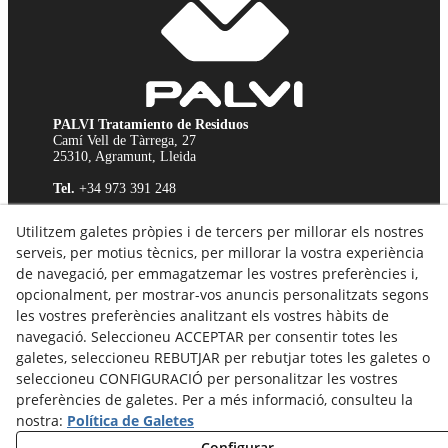
PALVI Tratamiento de Residuos
Camí Vell de Tàrrega, 27
25310, Agramunt, Lleida
Tel.
+34 973 391 248
E-mail:
palvi@palvi.net
Utilitzem galetes pròpies i de tercers per millorar els nostres
Avis Legal
serveis, per motius tècnics, per millorar la vostra experiència
Política de Cookies
de navegació, per emmagatzemar les vostres preferències i,
Política de Privacitat
opcionalment, per mostrar-vos anuncis personalitzats segons
Canal Ètic
les vostres preferències analitzant els vostres hàbits de
navegació. Seleccioneu ACCEPTAR per consentir totes les
galetes, seleccioneu REBUTJAR per rebutjar totes les galetes o
seleccioneu CONFIGURACIÓ per personalitzar les vostres
preferències de galetes. Per a més informació, consulteu la
nostra:
Política de Galetes
Configurar