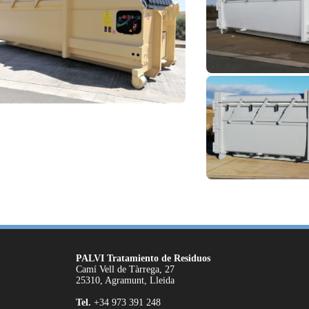
PALVI Tratamiento de Residuos
Camí Vell de Tàrrega, 27
25310, Agramunt, Lleida
Tel.
+34 973 391 248