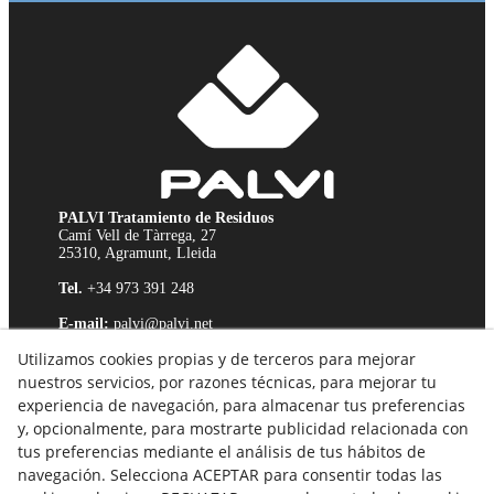
PALVI Tratamiento de Residuos
Camí Vell de Tàrrega, 27
25310, Agramunt, Lleida
Tel.
+34 973 391 248
E-mail:
palvi@palvi.net
Aviso Legal
Utilizamos cookies propias y de terceros para mejorar
Política de Cookies
nuestros servicios, por razones técnicas, para mejorar tu
Política de Privacidad
experiencia de navegación, para almacenar tus preferencias
Canal Ético
y, opcionalmente, para mostrarte publicidad relacionada con
tus preferencias mediante el análisis de tus hábitos de
navegación. Selecciona ACEPTAR para consentir todas las