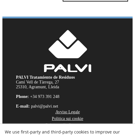
PALVI Tratamiento de Residuos
Camí Vell de Tàrrega, 27
25310, Agramunt, Lleida
Phone:
+34 973 391 248
E-mail:
palvi@palvi.net
Avviso Legale
Politica sui cookie
Politica sulla Riservatezza
We use first-party and third-party cookies to improve our
Canale Etico