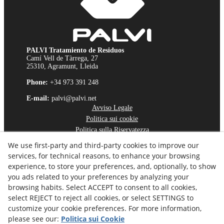
PALVI Tratamiento de Residuos
Camí Vell de Tàrrega, 27
25310, Agramunt, Lleida
Phone:
+34 973 391 248
E-mail:
palvi@palvi.net
Avviso Legale
Politica sui cookie
Politica sulla Riservatezza
Canale Etico
We use first-party and third-party cookies to improve our
services, for technical reasons, to enhance your browsing
experience, to store your preferences, and, optionally, to show
you ads related to your preferences by analyzing your
browsing habits. Select ACCEPT to consent to all cookies,
select REJECT to reject all cookies, or select SETTINGS to
customize your cookie preferences. For more information,
please see our:
Politica sui Cookie