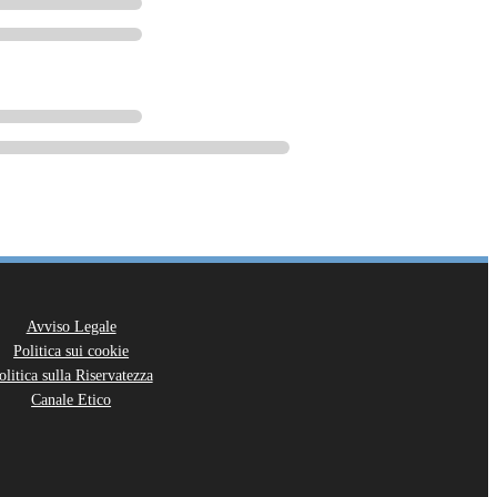
Avviso Legale
Politica sui cookie
olitica sulla Riservatezza
Canale Etico