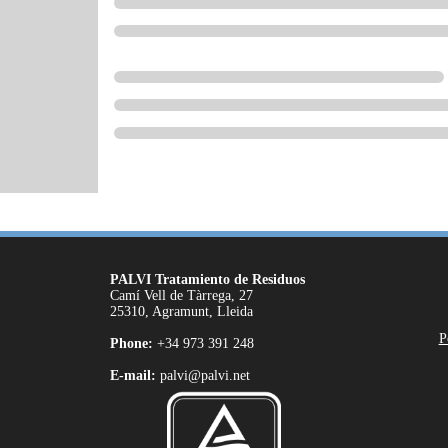
PALVI Tratamiento de Residuos
Camí Vell de Tàrrega, 27
25310, Agramunt, Lleida
P
Phone:
+34 973 391 248
E-mail:
palvi@palvi.net