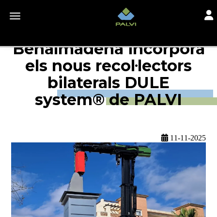
Togg
Toggle navigation
Benalmádena incorpora
els nous recol·lectors
bilaterals DULE
system® de PALVI
11-11-2025