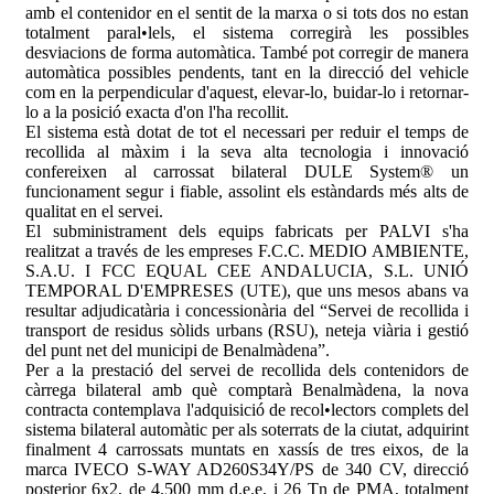
amb el contenidor en el sentit de la marxa o si tots dos no estan
totalment paral•lels, el sistema corregirà les possibles
desviacions de forma automàtica. També pot corregir de manera
automàtica possibles pendents, tant en la direcció del vehicle
com en la perpendicular d'aquest, elevar-lo, buidar-lo i retornar-
lo a la posició exacta d'on l'ha recollit.
El sistema està dotat de tot el necessari per reduir el temps de
recollida al màxim i la seva alta tecnologia i innovació
confereixen al carrossat bilateral DULE System® un
funcionament segur i fiable, assolint els estàndards més alts de
qualitat en el servei.
El subministrament dels equips fabricats per PALVI s'ha
realitzat a través de les empreses F.C.C. MEDIO AMBIENTE,
S.A.U. I FCC EQUAL CEE ANDALUCIA, S.L. UNIÓ
TEMPORAL D'EMPRESES (UTE), que uns mesos abans va
resultar adjudicatària i concessionària del “Servei de recollida i
transport de residus sòlids urbans (RSU), neteja viària i gestió
del punt net del municipi de Benalmàdena”.
Per a la prestació del servei de recollida dels contenidors de
càrrega bilateral amb què comptarà Benalmàdena, la nova
contracta contemplava l'adquisició de recol•lectors complets del
sistema bilateral automàtic per als soterrats de la ciutat, adquirint
finalment 4 carrossats muntats en xassís de tres eixos, de la
marca IVECO S-WAY AD260S34Y/PS de 340 CV, direcció
posterior 6x2, de 4.500 mm d.e.e. i 26 Tn de PMA, totalment