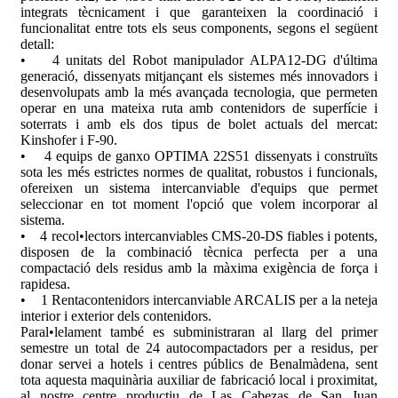
integrats tècnicament i que garanteixen la coordinació i
funcionalitat entre tots els seus components, segons el següent
detall:
• 4 unitats del Robot manipulador ALPA12-DG d'última
generació, dissenyats mitjançant els sistemes més innovadors i
desenvolupats amb la més avançada tecnologia, que permeten
operar en una mateixa ruta amb contenidors de superfície i
soterrats i amb els dos tipus de bolet actuals del mercat:
Kinshofer i F-90.
• 4 equips de ganxo OPTIMA 22S51 dissenyats i construïts
sota les més estrictes normes de qualitat, robustos i funcionals,
ofereixen un sistema intercanviable d'equips que permet
seleccionar en tot moment l'opció que volem incorporar al
sistema.
• 4 recol•lectors intercanviables CMS-20-DS fiables i potents,
disposen de la combinació tècnica perfecta per a una
compactació dels residus amb la màxima exigència de força i
rapidesa.
• 1 Rentacontenidors intercanviable ARCALIS per a la neteja
interior i exterior dels contenidors.
Paral•lelament també es subministraran al llarg del primer
semestre un total de 24 autocompactadors per a residus, per
donar servei a hotels i centres públics de Benalmàdena, sent
tota aquesta maquinària auxiliar de fabricació local i proximitat,
al nostre centre productiu de Las Cabezas de San Juan