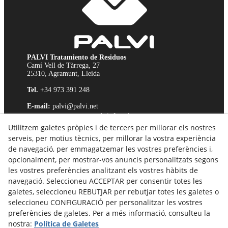
PALVI Tratamiento de Residuos
Camí Vell de Tàrrega, 27
25310, Agramunt, Lleida
Tel.
+34 973 391 248
E-mail:
palvi@palvi.net
Avis Legal
Utilitzem galetes pròpies i de tercers per millorar els nostres
Política de Cookies
serveis, per motius tècnics, per millorar la vostra experiència
Política de Privacitat
de navegació, per emmagatzemar les vostres preferències i,
Canal Ètic
opcionalment, per mostrar-vos anuncis personalitzats segons
les vostres preferències analitzant els vostres hàbits de
navegació. Seleccioneu ACCEPTAR per consentir totes les
galetes, seleccioneu REBUTJAR per rebutjar totes les galetes o
seleccioneu CONFIGURACIÓ per personalitzar les vostres
preferències de galetes. Per a més informació, consulteu la
nostra:
Política de Galetes
Productes certificats per