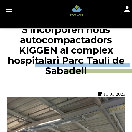
Togg
Toggle navigation
S'incorporen nous
autocompactadors
KIGGEN al complex
hospitalari Parc Taulí de
Sabadell
11-01-2025