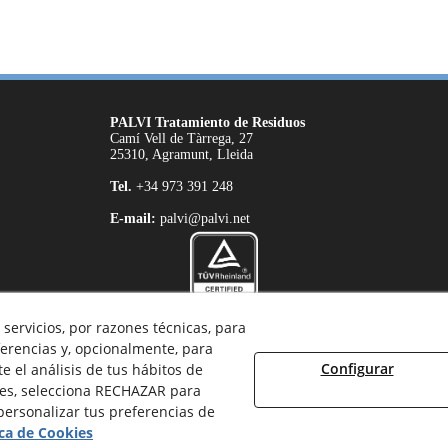
PALVI Tratamiento de Residuos
Camí Vell de Tàrrega, 27
25310, Agramunt, Lleida
Tel.
+34 973 391 248
E-mail:
palvi@palvi.net
servicios, por razones técnicas, para
Productos certificados por
TÜV Rheinland
erencias y, opcionalmente, para
ISO 9001:2015
Configurar
 el análisis de tus hábitos de
ies, selecciona RECHAZAR para
ersonalizar tus preferencias de
© 08/2026 Palvi, S.L. - Todos los derechos reservados.
ica de Cookies