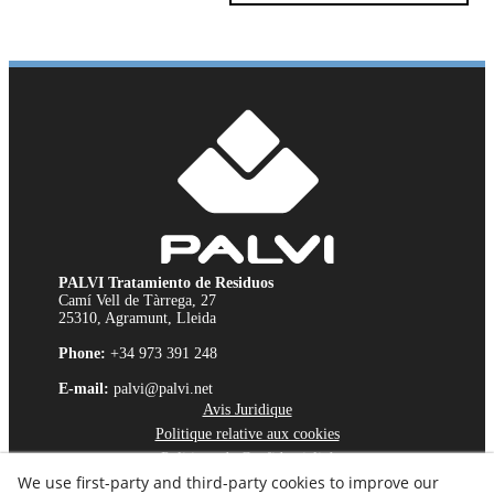
PALVI Tratamiento de Residuos
Camí Vell de Tàrrega, 27
25310, Agramunt, Lleida
Phone:
+34 973 391 248
E-mail:
palvi@palvi.net
Avis Juridique
Politique relative aux cookies
Politique de Confidentialité
We use first-party and third-party cookies to improve our
Chaîne d'Éthique