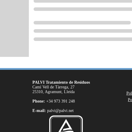
PALVI Tratamiento de Residuos
Camí Vell de Tàrrega, 27
25310, Agramunt, Lleida
Pol
Po
Phone:
+34 973 391 248
E-mail:
palvi@palvi.net